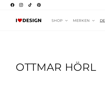
Meteen
naar de
Facebook
Instagram
TikTok
Pinterest
content
SHOP
MERKEN
DE
C
OTTMAR HÖRL
o
l