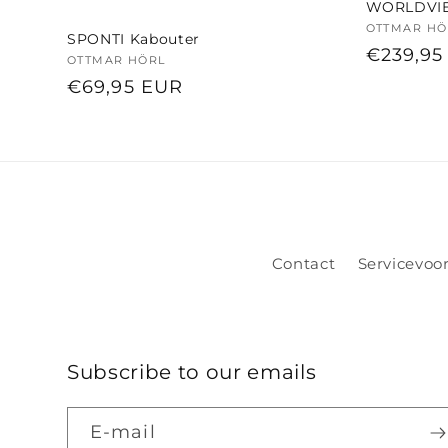
WORLDVIE
Verkoper
OTTMAR HÖ
SPONTI Kabouter
Normal
€239,95
Verkoper:
OTTMAR HÖRL
prijs
Normale
€69,95 EUR
prijs
Contact
Servicevo
Subscribe to our emails
E‑mail