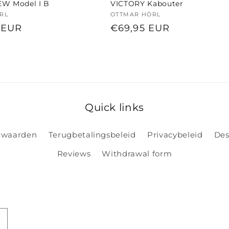
W Model I B
VICTORY Kabouter
:
RL
Verkoper:
OTTMAR HÖRL
e
 EUR
Normale
€69,95 EUR
prijs
Quick links
orwaarden
Terugbetalingsbeleid
Privacybeleid
Des
Reviews
Withdrawal form