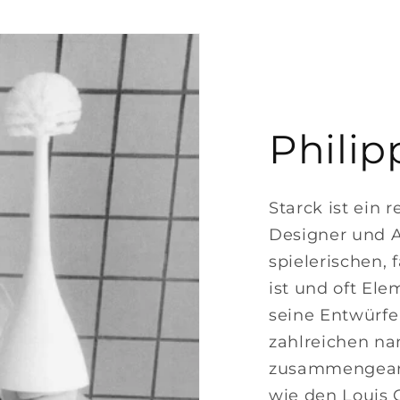
öffnen
Philip
Starck ist ein 
Designer und Ar
spielerischen, 
ist und oft Ele
seine Entwürfe 
zahlreichen n
zusammengearb
wie den Louis G