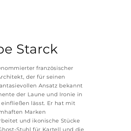
pe Starck
renommierter französischer
chitekt, der für seinen
fantasievollen Ansatz bekannt
mente der Laune und Ironie in
einfließen lässt. Er hat mit
amhaften Marken
eitet und ikonische Stücke
host-Stuhl für Kartell und die