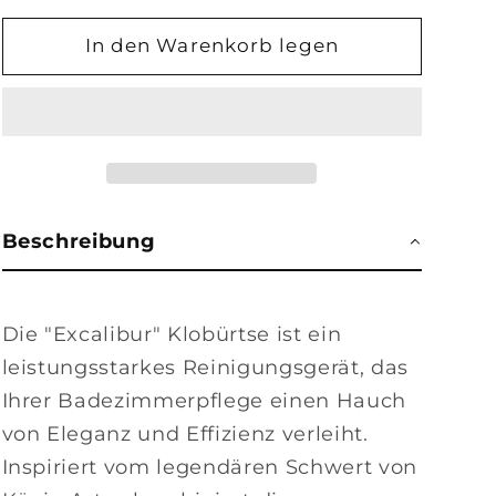
Menge
Menge
für
für
In den Warenkorb legen
Klobürste
Klobürste
EXCALIBUR
EXCALIBUR
Braun
Braun
Beschreibung
Die "Excalibur" Klobürtse ist ein
leistungsstarkes Reinigungsgerät, das
Ihrer Badezimmerpflege einen Hauch
von Eleganz und Effizienz verleiht.
Inspiriert vom legendären Schwert von