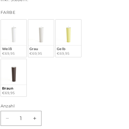
FARBE
FARBE
Weiß
Grau
Gelb
€69,95
€69,95
€69,95
Braun
€69,95
Anzahl
Anzahl
Verringere
Erhöhe
die
die